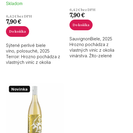
Skladom
6,42 € bez DPH
7,90 €
6,42 € bez DPH
7,90 €
Do košíka
Do košíka
SauvignonBiele, 2025
Hrozno pochádza z
Sýtené perlivé biele
vlastných viníc z okolia
víno, polosuché, 2025
vinárstva. Žlto-zelené
Terroir: Hrozno pochádza z
odlesky naznačujú sviežosť
vlastných viníc z okolia
a hravosť vína, ktorú dopĺňa
vinárstva. Víno má
bazovo-ríbezľová vôňa. V
slamovožltú farbu. Vo vôni
chuti...
nájdete ružové lupene a...
Novinka