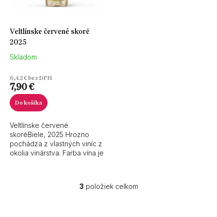
Veltlínske červené skoré
2025
Skladom
6,42 € bez DPH
7,90 €
Do košíka
Veltlínske červené
skoréBiele, 2025 Hrozno
pochádza z vlastných viníc z
okolia vinárstva. Farba vína je
zlatistá s odleskami
slnečných lúčov. Korenistá
voňa s ovocným nádychom...
3
položiek celkom
O
v
l