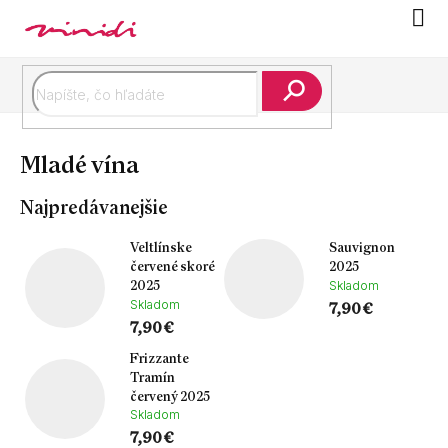
Prejsť
Náku
na
koší
obsah
Hľadať
Mladé vína
Najpredávanejšie
Veltlínske
Sauvignon
červené skoré
2025
2025
Skladom
Skladom
7,90 €
7,90 €
Frizzante
Tramín
červený 2025
Skladom
7,90 €