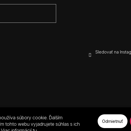
y
v
ý
p
i
s
u
Sledovať na Insta
oužíva súbory cookie. Ďalším
Odmietnuť
m tohto webu vyjadrujete súhlas s ich
 Viac informácií
tu
.