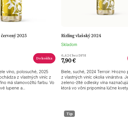
 červený 2025
Rizling vlašský 2024
Skladom
6,42 € bez DPH
Do košíka
7,90 €
ele víno, polosuché, 2025
Biele, suché, 2024 Terroir: Hrozn
ochádza z vlastných viníc z
z vlastných viníc okolia vinárstva. 
 Víno má slamovožltú farbu. Vo
zeleno-žlté odlesky vína naznačujú
vé lupene a...
ktorá vo vôni pripomína lúčne kvety.
Tip