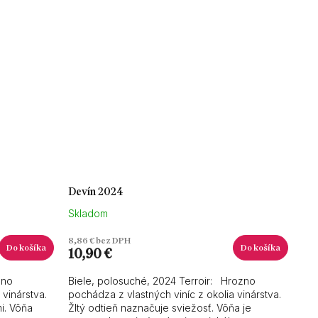
Devín 2024
Skladom
8,86 € bez DPH
Do košíka
Do košíka
10,90 €
zno
Biele, polosuché, 2024 Terroir: Hrozno
 vinárstva.
pochádza z vlastných viníc z okolia vinárstva.
i. Vôňa
Žltý odtieň naznačuje sviežosť. Vôňa je