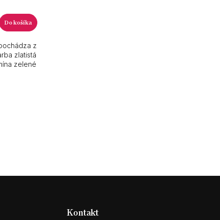
Do košíka
 pochádza z
arba zlatistá
mína zelené
Kontakt