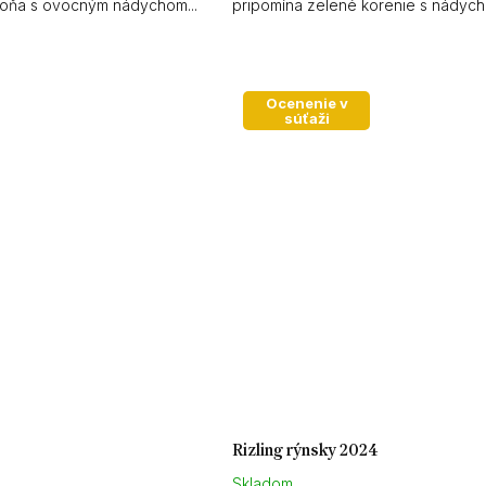
 voňa s ovocným nádychom...
pripomína zelené korenie s nádyc
lipového...
Ocenenie v
súťaži
Rizling rýnsky 2024
Skladom