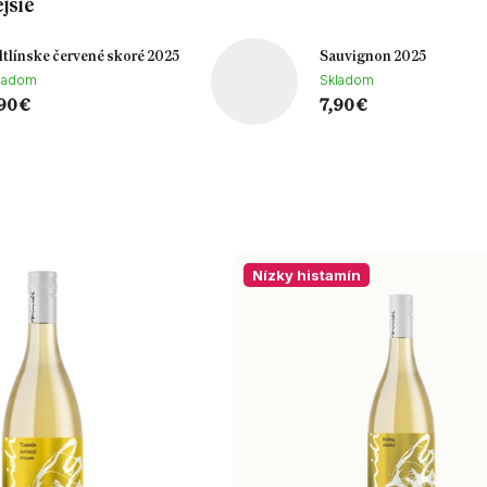
jšie
ltlínske červené skoré 2025
Sauvignon 2025
ladom
Skladom
90 €
7,90 €
Nízky histamín