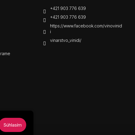
+421 903 776 639
+421 903 776 639
https://www.facebook.com/vinovinid
i
vinarstvo_vinidi/
grame
Súhlasím