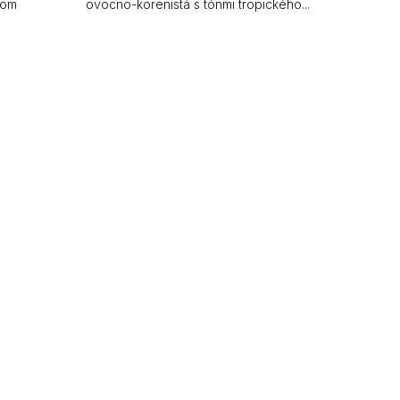
hom
ovocno-korenistá s tónmi tropického...