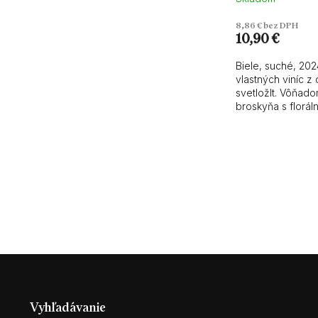
8,86 € bez DPH
10,90 €
Biele, suché, 20
vlastných viníc z 
svetložlt. Vôňado
broskyňa s floráln
nezaostáva...
Z
á
p
Vyhľadávanie
ä