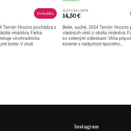
11,79 € bez DPH
Do košíka
14,50 €
24 Terroir: Hrozno pochádza z
Biele, suché, 2024 Terrior: Hrozno
okolia vinárstva. Farba
vlastných viníc z okolia vinárstva. F
minuje vinohradnícka
so zelenými odleskami. Vôňa pripo
ymi tonmi. V chuti
korenie s nádychom lipového...
O
v
l
á
d
a
c
i
e
p
r
v
Instagram
k