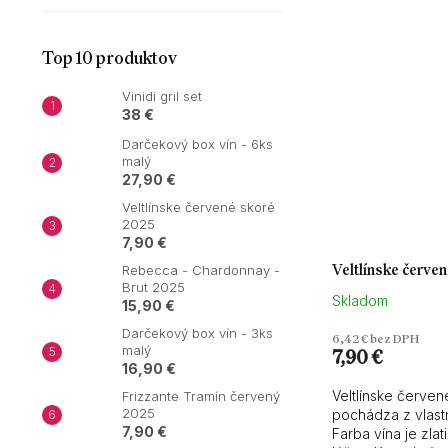
Top 10 produktov
Vinidi gril set
38 €
Darčekový box vín - 6ks
malý
27,90 €
Veltlínske červené skoré
2025
7,90 €
Veltlínske červe
Rebecca - Chardonnay -
Brut 2025
Skladom
15,90 €
Darčekový box vín - 3ks
6,42 € bez DPH
malý
7,90 €
16,90 €
Veltlínske červe
Frizzante Tramín červený
2025
pochádza z vlastn
7,90 €
Farba vína je zla