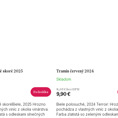
né skoré 2025
Tramín červený 2024
Skladom
8,05 € bez DPH
Do košíka
9,90 €
né skoréBiele, 2025 Hrozno
Biele polosuché, 2024 Terroir: Hro
ých viníc z okolia vinárstva.
pochádza z vlastných viníc z okolia
tistá s odleskami slnečných
Farba zlatistá so zelenými odleskam