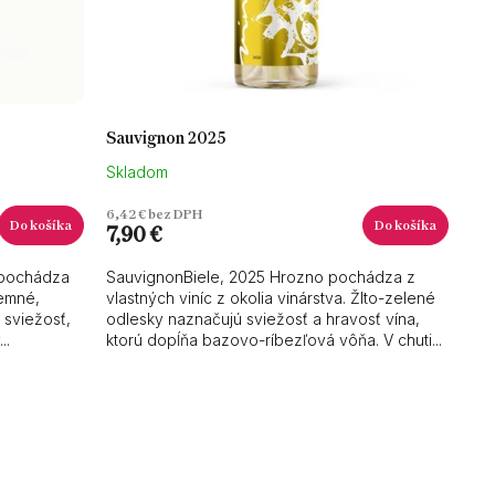
o
v
Sauvignon 2025
Skladom
6,42 € bez DPH
Do košíka
Do košíka
7,90 €
o pochádza
SauvignonBiele, 2025 Hrozno pochádza z
Jemné,
vlastných viníc z okolia vinárstva. Žlto-zelené
 sviežosť,
odlesky naznačujú sviežosť a hravosť vína,
..
ktorú dopĺňa bazovo-ríbezľová vôňa. V chuti...