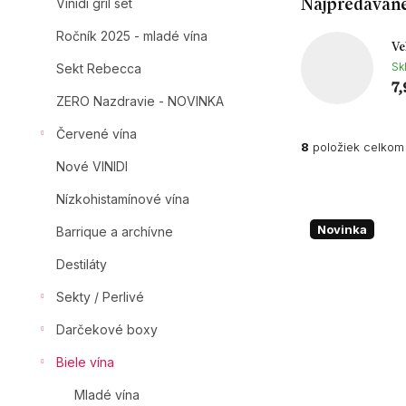
Najpredávane
n
Vinidi gril set
e
Ročník 2025 - mladé vína
l
Ve
Sk
Sekt Rebecca
7,
ZERO Nazdravie - NOVINKA
Červené vína
8
položiek celkom
Nové VINIDI
V
Nízkohistamínové vína
ý
p
Novinka
Barrique a archívne
i
Destiláty
s
p
Sekty / Perlivé
r
o
Darčekové boxy
d
Biele vína
u
k
Mladé vína