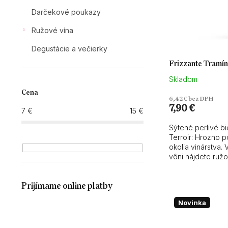
t
o
Darčekové poukazy
v
Ružové vína
Degustácie a večierky
Frizzante Tramín
Skladom
Cena
6,42 € bez DPH
7,90 €
7
€
15
€
Sýtené perlivé bi
Terroir: Hrozno p
okolia vinárstva.
vôni nájdete ružo
Prijímame online platby
Novinka