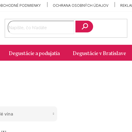
OBCHODNÉ PODMIENKY
OCHRANA OSOBNÝCH ÚDAJOV
REKLA
Hľadať
Degustácie a podujatia
Degustácie v Bratislave
é vína