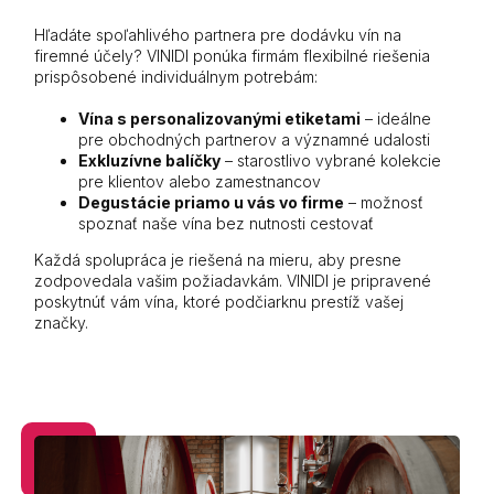
Hľadáte spoľahlivého partnera pre dodávku vín na
firemné účely? VINIDI ponúka firmám flexibilné riešenia
prispôsobené individuálnym potrebám:
Vína s personalizovanými etiketami
– ideálne
pre obchodných partnerov a významné udalosti
Exkluzívne balíčky
– starostlivo vybrané kolekcie
pre klientov alebo zamestnancov
Degustácie priamo u vás vo firme
– možnosť
spoznať naše vína bez nutnosti cestovať
Každá spolupráca je riešená na mieru, aby presne
zodpovedala vašim požiadavkám. VINIDI je pripravené
poskytnúť vám vína, ktoré podčiarknu prestíž vašej
značky.