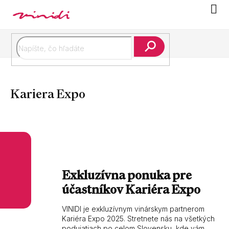
Prejsť
Náku
na
koší
obsah
Hľadať
Kariera Expo
Exkluzívna ponuka pre
účastníkov Kariéra Expo
VINIDI je exkluzívnym vinárskym partnerom
Kariéra Expo 2025. Stretnete nás na všetkých
podujatiach po celom Slovensku, kde vám