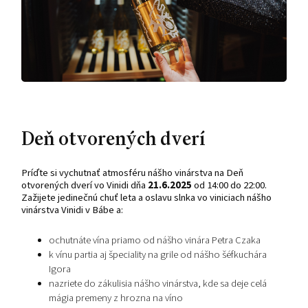
Deň otvorených dverí
Príďte si vychutnať atmosféru nášho vinárstva na Deň
otvorených dverí vo Vinidi dňa
21.6.2025
od 14:00 do 22:00.
Zažijete jedinečnú chuť leta a oslavu slnka vo viniciach nášho
vinárstva Vinidi v Bábe a:
ochutnáte vína priamo od nášho vinára Petra Czaka
k vínu partia aj špeciality na grile od nášho šéfkuchára
Igora
nazriete do zákulisia nášho vinárstva, kde sa deje celá
mágia premeny z hrozna na víno