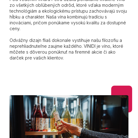
zo všetkých obľúbených odrôd, ktoré vďaka moderným
technológiám a ekologickému prístupu zachovávajú svoju
hĺbku a charakter. Naša vína kombinujú tradíciu s
inováciami, pričom ponúkame vysokú kvalitu za dostupné
ceny.
Odvážny dizajn fliaš dokonale vystihuje našu filozofiu a
neprehliadnuteľne zaujme každého. VINIDI je víno, ktoré
môžete s dôverou ponúknuť na firemné akcie či ako
darček pre vašich klientov.