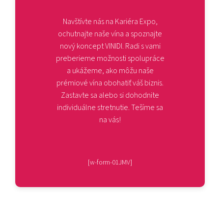
Navštívte nás na Kariéra Expo,
ochutnajte naše vína a spoznajte
nový koncept VINIDI. Radi s vami
preberieme možnosti spolupráce
a ukážeme, ako môžu naše
prémiové vína obohatiť váš biznis.
Zastavte sa alebo si dohodnite
individuálne stretnutie. Tešíme sa
na vás!
[w-form-01JMV]