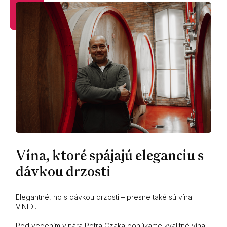
Vína, ktoré spájajú eleganciu s
dávkou drzosti
Elegantné, no s dávkou drzosti – presne také sú vína
VINIDI.
Pod vedením vinára Petra Czaka ponúkame kvalitné vína