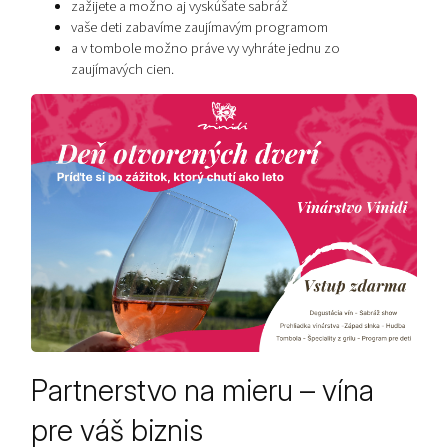
zažijete a možno aj vyskúšate sabráž
vaše deti zabavíme zaujímavým programom
a v tombole možno práve vy vyhráte jednu zo
zaujímavých cien.
Partnerstvo na mieru – vína
pre váš biznis